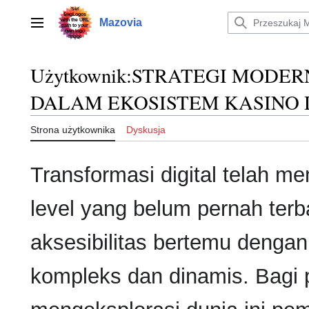
Przejdź
do
Mazovia
Menu główne
zawartości
Użytkownik
:
STRATEGI MODERN
DALAM EKOSISTEM KASINO 
Strona użytkownika
Dyskusja
Transformasi digital telah m
level yang belum pernah te
aksesibilitas bertemu dengan
kompleks dan dinamis. Bagi 